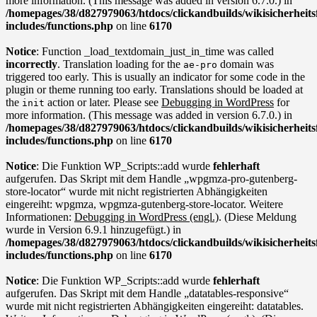
more information. (This message was added in version 6.7.0.) in
/homepages/38/d827979063/htdocs/clickandbuilds/wikisicherhei
includes/functions.php
on line
6170
Notice
: Function _load_textdomain_just_in_time was called
incorrectly
. Translation loading for the
domain was
ae-pro
triggered too early. This is usually an indicator for some code in the
plugin or theme running too early. Translations should be loaded at
the
action or later. Please see
Debugging in WordPress
for
init
more information. (This message was added in version 6.7.0.) in
/homepages/38/d827979063/htdocs/clickandbuilds/wikisicherhei
includes/functions.php
on line
6170
Notice
: Die Funktion WP_Scripts::add wurde
fehlerhaft
aufgerufen. Das Skript mit dem Handle „wpgmza-pro-gutenberg-
store-locator“ wurde mit nicht registrierten Abhängigkeiten
eingereiht: wpgmza, wpgmza-gutenberg-store-locator. Weitere
Informationen:
Debugging in WordPress (engl.)
. (Diese Meldung
wurde in Version 6.9.1 hinzugefügt.) in
/homepages/38/d827979063/htdocs/clickandbuilds/wikisicherhei
includes/functions.php
on line
6170
Notice
: Die Funktion WP_Scripts::add wurde
fehlerhaft
aufgerufen. Das Skript mit dem Handle „datatables-responsive“
wurde mit nicht registrierten Abhängigkeiten eingereiht: datatables.