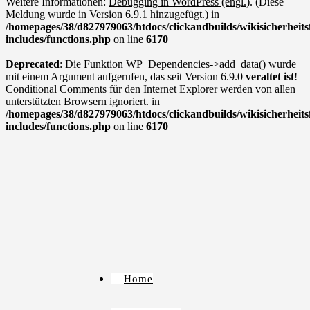
Weitere Informationen:
Debugging in WordPress (engl.)
. (Diese
Meldung wurde in Version 6.9.1 hinzugefügt.) in
/homepages/38/d827979063/htdocs/clickandbuilds/wikisicherhei
includes/functions.php
on line
6170
Deprecated
: Die Funktion WP_Dependencies->add_data() wurde
mit einem Argument aufgerufen, das seit Version 6.9.0
veraltet ist
!
Conditional Comments für den Internet Explorer werden von allen
unterstützten Browsern ignoriert. in
/homepages/38/d827979063/htdocs/clickandbuilds/wikisicherhei
includes/functions.php
on line
6170
Home