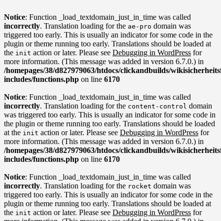
Notice
: Function _load_textdomain_just_in_time was called
incorrectly
. Translation loading for the
domain was
ae-pro
triggered too early. This is usually an indicator for some code in the
plugin or theme running too early. Translations should be loaded at
the
action or later. Please see
Debugging in WordPress
for
init
more information. (This message was added in version 6.7.0.) in
/homepages/38/d827979063/htdocs/clickandbuilds/wikisicherhei
includes/functions.php
on line
6170
Notice
: Function _load_textdomain_just_in_time was called
incorrectly
. Translation loading for the
domain
content-control
was triggered too early. This is usually an indicator for some code in
the plugin or theme running too early. Translations should be loaded
at the
action or later. Please see
Debugging in WordPress
for
init
more information. (This message was added in version 6.7.0.) in
/homepages/38/d827979063/htdocs/clickandbuilds/wikisicherhei
includes/functions.php
on line
6170
Notice
: Function _load_textdomain_just_in_time was called
incorrectly
. Translation loading for the
domain was
rocket
triggered too early. This is usually an indicator for some code in the
plugin or theme running too early. Translations should be loaded at
the
action or later. Please see
Debugging in WordPress
for
init