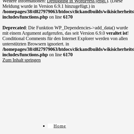
Weitere Informationen:
Debugging in WordPress (engl.)
. (Diese
Meldung wurde in Version 6.9.1 hinzugefügt.) in
/homepages/38/d827979063/htdocs/clickandbuilds/wikisicherhei
includes/functions.php
on line
6170
Deprecated
: Die Funktion WP_Dependencies->add_data() wurde
mit einem Argument aufgerufen, das seit Version 6.9.0
veraltet ist
!
Conditional Comments für den Internet Explorer werden von allen
unterstützten Browsern ignoriert. in
/homepages/38/d827979063/htdocs/clickandbuilds/wikisicherhei
includes/functions.php
on line
6170
Zum Inhalt springen
Home