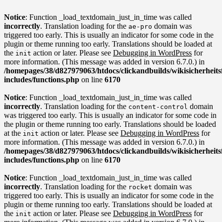
Notice
: Function _load_textdomain_just_in_time was called
incorrectly
. Translation loading for the
domain was
ae-pro
triggered too early. This is usually an indicator for some code in the
plugin or theme running too early. Translations should be loaded at
the
action or later. Please see
Debugging in WordPress
for
init
more information. (This message was added in version 6.7.0.) in
/homepages/38/d827979063/htdocs/clickandbuilds/wikisicherhei
includes/functions.php
on line
6170
Notice
: Function _load_textdomain_just_in_time was called
incorrectly
. Translation loading for the
domain
content-control
was triggered too early. This is usually an indicator for some code in
the plugin or theme running too early. Translations should be loaded
at the
action or later. Please see
Debugging in WordPress
for
init
more information. (This message was added in version 6.7.0.) in
/homepages/38/d827979063/htdocs/clickandbuilds/wikisicherhei
includes/functions.php
on line
6170
Notice
: Function _load_textdomain_just_in_time was called
incorrectly
. Translation loading for the
domain was
rocket
triggered too early. This is usually an indicator for some code in the
plugin or theme running too early. Translations should be loaded at
the
action or later. Please see
Debugging in WordPress
for
init