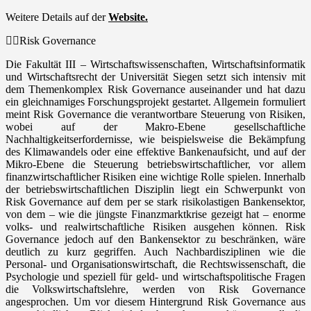
Weitere Details auf der
Website.
Risk Governance
Die Fakultät III – Wirtschaftswissenschaften, Wirtschaftsinformatik
und Wirtschaftsrecht der Universität Siegen setzt sich intensiv mit
dem Themenkomplex Risk Governance auseinander und hat dazu
ein gleichnamiges Forschungsprojekt gestartet. Allgemein formuliert
meint Risk Governance die verantwortbare Steuerung von Risiken,
wobei auf der Makro-Ebene gesellschaftliche
Nachhaltigkeitserfordernisse, wie beispielsweise die Bekämpfung
des Klimawandels oder eine effektive Bankenaufsicht, und auf der
Mikro-Ebene die Steuerung betriebswirtschaftlicher, vor allem
finanzwirtschaftlicher Risiken eine wichtige Rolle spielen. Innerhalb
der betriebswirtschaftlichen Disziplin liegt ein Schwerpunkt von
Risk Governance auf dem per se stark risikolastigen Bankensektor,
von dem – wie die jüngste Finanzmarktkrise gezeigt hat – enorme
volks- und realwirtschaftliche Risiken ausgehen können. Risk
Governance jedoch auf den Bankensektor zu beschränken, wäre
deutlich zu kurz gegriffen. Auch Nachbardisziplinen wie die
Personal- und Organisationswirtschaft, die Rechtswissenschaft, die
Psychologie und speziell für geld- und wirtschaftspolitische Fragen
die Volkswirtschaftslehre, werden von Risk Governance
angesprochen. Um vor diesem Hintergrund Risk Governance aus