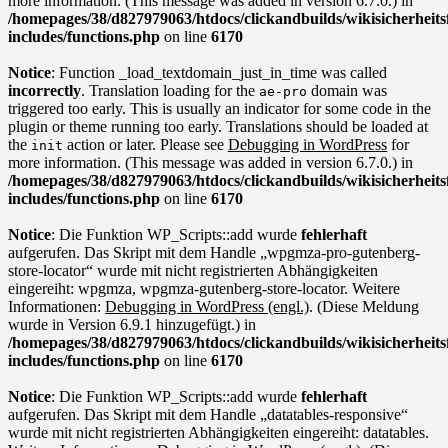
more information. (This message was added in version 6.7.0.) in
/homepages/38/d827979063/htdocs/clickandbuilds/wikisicherhei
includes/functions.php
on line
6170
Notice
: Function _load_textdomain_just_in_time was called
incorrectly
. Translation loading for the
domain was
ae-pro
triggered too early. This is usually an indicator for some code in the
plugin or theme running too early. Translations should be loaded at
the
action or later. Please see
Debugging in WordPress
for
init
more information. (This message was added in version 6.7.0.) in
/homepages/38/d827979063/htdocs/clickandbuilds/wikisicherhei
includes/functions.php
on line
6170
Notice
: Die Funktion WP_Scripts::add wurde
fehlerhaft
aufgerufen. Das Skript mit dem Handle „wpgmza-pro-gutenberg-
store-locator“ wurde mit nicht registrierten Abhängigkeiten
eingereiht: wpgmza, wpgmza-gutenberg-store-locator. Weitere
Informationen:
Debugging in WordPress (engl.)
. (Diese Meldung
wurde in Version 6.9.1 hinzugefügt.) in
/homepages/38/d827979063/htdocs/clickandbuilds/wikisicherhei
includes/functions.php
on line
6170
Notice
: Die Funktion WP_Scripts::add wurde
fehlerhaft
aufgerufen. Das Skript mit dem Handle „datatables-responsive“
wurde mit nicht registrierten Abhängigkeiten eingereiht: datatables.