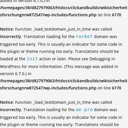
added in version 6.7.0.) in
/homepages/38/d827979063/htdocs/clickandbuilds/wikisicherheit
sforschungnrw872547/wp-includes/functions.php
on line
6170
Notice
: Function _load_textdomain_just_in_time was called
incorrectly
. Translation loading for the
rocket
domain was
triggered too early. This is usually an indicator for some code in
the plugin or theme running too early. Translations should be
loaded at the
init
action or later. Please see
Debugging in
WordPress
for more information. (This message was added in
version 6.7.0.) in
/homepages/38/d827979063/htdocs/clickandbuilds/wikisicherheit
sforschungnrw872547/wp-includes/functions.php
on line
6170
Notice
: Function _load_textdomain_just_in_time was called
incorrectly
. Translation loading for the
ae-pro
domain was
triggered too early. This is usually an indicator for some code in
the plugin or theme running too early. Translations should be