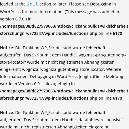
loaded at the
init
action or later. Please see
Debugging in
WordPress
for more information. (This message was added in
version 6.7.0.) in
/homepages/38/d827979063/htdocs/clickandbuilds/wikisicherheit
sforschungnrw872547/wp-includes/functions.php
on line
6170
Notice
: Die Funktion WP_Scripts::add wurde
fehlerhaft
aufgerufen. Das Skript mit dem Handle „wpgmza-pro-gutenberg-
store-locator“ wurde mit nicht registrierten Abhängigkeiten
eingereiht: wpgmza, wpgmza-gutenberg-store-locator. Weitere
Informationen:
Debugging in WordPress (engl.)
. (Diese Meldung
wurde in Version 6.9.1 hinzugefügt.) in
/homepages/38/d827979063/htdocs/clickandbuilds/wikisicherheit
sforschungnrw872547/wp-includes/functions.php
on line
6170
Notice
: Die Funktion WP_Scripts::add wurde
fehlerhaft
aufgerufen. Das Skript mit dem Handle „datatables-responsive“
wurde mit nicht registrierten Abhängigkeiten eingereiht: