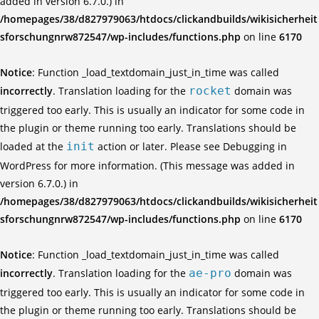
added in version 6.7.0.) in
/homepages/38/d827979063/htdocs/clickandbuilds/wikisicherheit
sforschungnrw872547/wp-includes/functions.php
on line
6170
Notice
: Function _load_textdomain_just_in_time was called
incorrectly
. Translation loading for the
rocket
domain was
triggered too early. This is usually an indicator for some code in
the plugin or theme running too early. Translations should be
loaded at the
init
action or later. Please see
Debugging in
WordPress
for more information. (This message was added in
version 6.7.0.) in
/homepages/38/d827979063/htdocs/clickandbuilds/wikisicherheit
sforschungnrw872547/wp-includes/functions.php
on line
6170
Notice
: Function _load_textdomain_just_in_time was called
incorrectly
. Translation loading for the
ae-pro
domain was
triggered too early. This is usually an indicator for some code in
the plugin or theme running too early. Translations should be