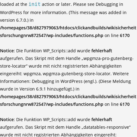
loaded at the
init
action or later. Please see
Debugging in
WordPress
for more information. (This message was added in
version 6.7.0.) in
/homepages/38/d827979063/htdocs/clickandbuilds/wikisicherheit
sforschungnrw872547/wp-includes/functions.php
on line
6170
Notice
: Die Funktion WP_Scripts::add wurde
fehlerhaft
aufgerufen. Das Skript mit dem Handle „wpgmza-pro-gutenberg-
store-locator“ wurde mit nicht registrierten Abhängigkeiten
eingereiht: wpgmza, wpgmza-gutenberg-store-locator. Weitere
Informationen:
Debugging in WordPress (engl.)
. (Diese Meldung
wurde in Version 6.9.1 hinzugefügt.) in
/homepages/38/d827979063/htdocs/clickandbuilds/wikisicherheit
sforschungnrw872547/wp-includes/functions.php
on line
6170
Notice
: Die Funktion WP_Scripts::add wurde
fehlerhaft
aufgerufen. Das Skript mit dem Handle „datatables-responsive“
wurde mit nicht registrierten Abhängigkeiten eingereiht: