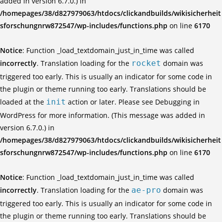
added in version 6.7.0.) in
/homepages/38/d827979063/htdocs/clickandbuilds/wikisicherheit
sforschungnrw872547/wp-includes/functions.php
on line
6170
Notice
: Function _load_textdomain_just_in_time was called
incorrectly
. Translation loading for the
rocket
domain was
triggered too early. This is usually an indicator for some code in
the plugin or theme running too early. Translations should be
loaded at the
init
action or later. Please see
Debugging in
WordPress
for more information. (This message was added in
version 6.7.0.) in
/homepages/38/d827979063/htdocs/clickandbuilds/wikisicherheit
sforschungnrw872547/wp-includes/functions.php
on line
6170
Notice
: Function _load_textdomain_just_in_time was called
incorrectly
. Translation loading for the
ae-pro
domain was
triggered too early. This is usually an indicator for some code in
the plugin or theme running too early. Translations should be