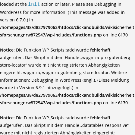
loaded at the
init
action or later. Please see
Debugging in
WordPress
for more information. (This message was added in
version 6.7.0.) in
/homepages/38/d827979063/htdocs/clickandbuilds/wikisicherheit
sforschungnrw872547/wp-includes/functions.php
on line
6170
Notice
: Die Funktion WP_Scripts::add wurde
fehlerhaft
aufgerufen. Das Skript mit dem Handle „wpgmza-pro-gutenberg-
store-locator“ wurde mit nicht registrierten Abhängigkeiten
eingereiht: wpgmza, wpgmza-gutenberg-store-locator. Weitere
Informationen:
Debugging in WordPress (engl.)
. (Diese Meldung
wurde in Version 6.9.1 hinzugefügt.) in
/homepages/38/d827979063/htdocs/clickandbuilds/wikisicherheit
sforschungnrw872547/wp-includes/functions.php
on line
6170
Notice
: Die Funktion WP_Scripts::add wurde
fehlerhaft
aufgerufen. Das Skript mit dem Handle „datatables-responsive“
wurde mit nicht registrierten Abhängigkeiten eingereiht: