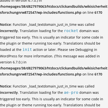
added in version 6.7.0.) in
/homepages/38/d827979063/htdocs/clickandbuilds/wikisicherheit
sforschungnrw872547/wp-includes/functions.php
on line
6170
Notice
: Function _load_textdomain_just_in_time was called
incorrectly
. Translation loading for the
rocket
domain was
triggered too early. This is usually an indicator for some code in
the plugin or theme running too early. Translations should be
loaded at the
init
action or later. Please see
Debugging in
WordPress
for more information. (This message was added in
version 6.7.0.) in
/homepages/38/d827979063/htdocs/clickandbuilds/wikisicherheit
sforschungnrw872547/wp-includes/functions.php
on line
6170
Notice
: Function _load_textdomain_just_in_time was called
incorrectly
. Translation loading for the
ae-pro
domain was
triggered too early. This is usually an indicator for some code in
the plugin or theme running too early. Translations should be