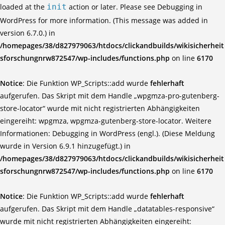
loaded at the
init
action or later. Please see
Debugging in
WordPress
for more information. (This message was added in
version 6.7.0.) in
/homepages/38/d827979063/htdocs/clickandbuilds/wikisicherheit
sforschungnrw872547/wp-includes/functions.php
on line
6170
Notice
: Die Funktion WP_Scripts::add wurde
fehlerhaft
aufgerufen. Das Skript mit dem Handle „wpgmza-pro-gutenberg-
store-locator“ wurde mit nicht registrierten Abhängigkeiten
eingereiht: wpgmza, wpgmza-gutenberg-store-locator. Weitere
Informationen:
Debugging in WordPress (engl.)
. (Diese Meldung
wurde in Version 6.9.1 hinzugefügt.) in
/homepages/38/d827979063/htdocs/clickandbuilds/wikisicherheit
sforschungnrw872547/wp-includes/functions.php
on line
6170
Notice
: Die Funktion WP_Scripts::add wurde
fehlerhaft
aufgerufen. Das Skript mit dem Handle „datatables-responsive“
wurde mit nicht registrierten Abhängigkeiten eingereiht: