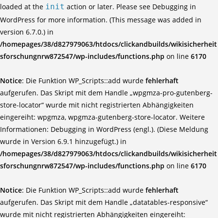
loaded at the
init
action or later. Please see
Debugging in
WordPress
for more information. (This message was added in
version 6.7.0.) in
/homepages/38/d827979063/htdocs/clickandbuilds/wikisicherheit
sforschungnrw872547/wp-includes/functions.php
on line
6170
Notice
: Die Funktion WP_Scripts::add wurde
fehlerhaft
aufgerufen. Das Skript mit dem Handle „wpgmza-pro-gutenberg-
store-locator“ wurde mit nicht registrierten Abhängigkeiten
eingereiht: wpgmza, wpgmza-gutenberg-store-locator. Weitere
Informationen:
Debugging in WordPress (engl.)
. (Diese Meldung
wurde in Version 6.9.1 hinzugefügt.) in
/homepages/38/d827979063/htdocs/clickandbuilds/wikisicherheit
sforschungnrw872547/wp-includes/functions.php
on line
6170
Notice
: Die Funktion WP_Scripts::add wurde
fehlerhaft
aufgerufen. Das Skript mit dem Handle „datatables-responsive“
wurde mit nicht registrierten Abhängigkeiten eingereiht: