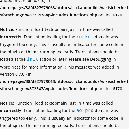
added in version 6.7.0.) in
/homepages/38/d827979063/htdocs/clickandbuilds/wikisicherheit
sforschungnrw872547/wp-includes/functions.php
on line
6170
Notice
: Function _load_textdomain_just_in_time was called
incorrectly
. Translation loading for the
rocket
domain was
triggered too early. This is usually an indicator for some code in
the plugin or theme running too early. Translations should be
loaded at the
init
action or later. Please see
Debugging in
WordPress
for more information. (This message was added in
version 6.7.0.) in
/homepages/38/d827979063/htdocs/clickandbuilds/wikisicherheit
sforschungnrw872547/wp-includes/functions.php
on line
6170
Notice
: Function _load_textdomain_just_in_time was called
incorrectly
. Translation loading for the
ae-pro
domain was
triggered too early. This is usually an indicator for some code in
the plugin or theme running too early. Translations should be